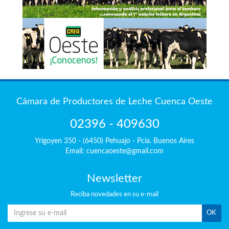
Cámara de Productores de Leche Cuenca Oeste
02396 - 409630
Yrigoyen 350 - (6450) Pehuajo - Pcia. Buenos Aires
Email: cuencaoeste@gmail.com
Newsletter
Reciba
novedades en su e-mail
OK